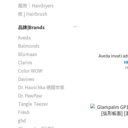
風筒｜Hairdryers
梳 | Hairbrush
品牌|Brands
Aveda
Balmonds
Blumaan
Aveda invat
Clarins
H
H
Color WOW
Davines
Dr. Hauschka 德國世家
Dr. PawPaw
Tangle Teezer
Fresh
ghd