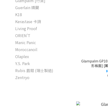
Glampalm [行貨]
Guerlain 嬌蘭
K18
Kerastase 卡詩
Living Proof
ORIEN'T
Manic Panic
Moroccanoil
Olaplex
Glampalm GP1
Y.S. Park
形板面] [
Rubis 眉鉗 (瑞士製造)
H
Zentryo