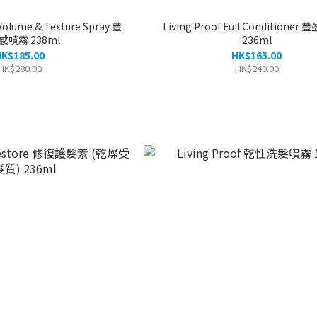
 Volume & Texture Spray 豐
Living Proof Full Conditione
感噴霧 238ml
236ml
K$185.00
HK$165.00
HK$280.00
HK$240.00