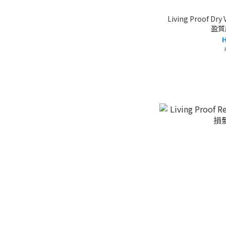
Living Proof Dry
盈質
H