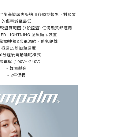
e
™️
陶瓷塗層夾板適用各頭髮類型，對頭髮
的傷害減至最低
較溫度範圍
(7
段控溫
)
任何髮質都適用
ED LIGHTNING
溫度顯示裝置
駁頭連接
3
米電源線，避免繞線

極速
15
秒加熱速度
60
分鐘後自動睡眠模式
際電壓 (
100V
〜
240V
）
- 韓國製造
- 2年保養