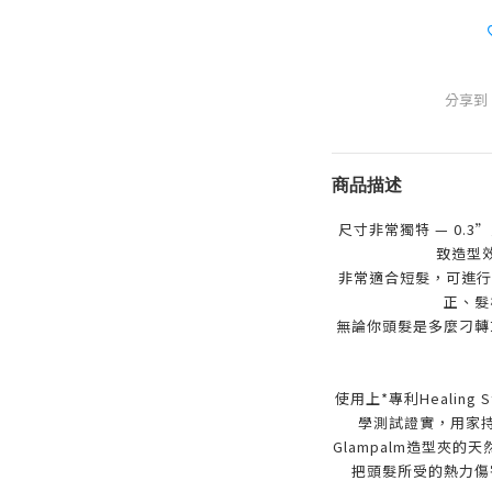
分享到
商品描述
尺寸非常獨特
—
0.3
”
致造型
非常適合短髮，可進行
正、髮
無論你頭髮是多麼刁轉
使用上*專利Healing
學測試證實，用家持續
Glampalm造型夾的天然
把頭髮所受的熱力傷