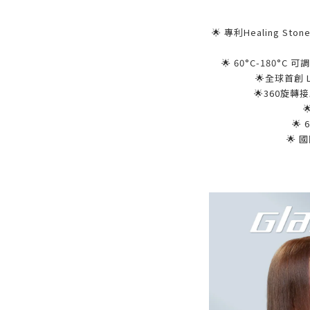
🌟
專利
Healing Ston
🌟 60
°
C-180
°
C
可調
🌟
全球首創
L
🌟360
旋轉接

🌟 
🌟
國