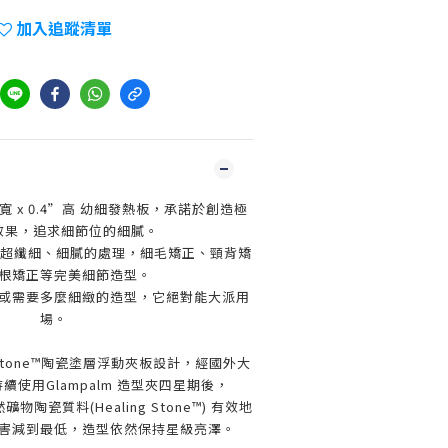
加入追蹤清單
寬
x 0.4
”
高 幼細發熱板，承諾於創造極
效果，追求細節位的細膩。
超纖細、細膩的處理，細毛矯正、頸背矯
根矯正等完美細節造型。
或需要多麼細緻的造型，它絕對能大派用
場。
 Stone™陶瓷塗層浮動夾板設計，
經國外大
使用Glampalm 造型夾四星期後，
礦物陶瓷質料(Healing Stone
™
)
有效地
害減到最低
，造型依然保持星級亮澤。