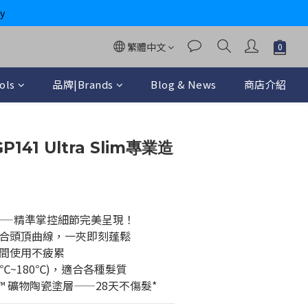
y
繁體中文
ols
品牌|Brands
Blog & News
商店介紹
立即購買
P141 Ultra Slim專業造
——精準掌控細節完美呈現！ 
合頭頂曲線，一夾即刻蓬鬆
間使用不疲累
℃~180℃)，適合各種髮質
tone™ 礦物陶瓷塗層——28天不傷髮*