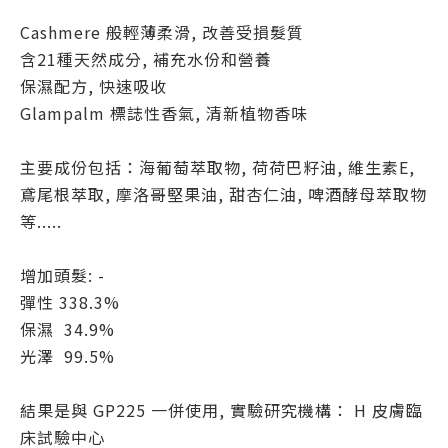
Cashmere 般輕薄柔滑, 改善受損髮質
含21種天然成分, 補充水份和營養
保濕配方, 快速吸收
Glampalm 標誌性香氣, 清新植物香味
主要成份包括：海葡萄萃取物, 荷荷巴籽油, 維生素E,
鳶尾根萃取, 摩洛哥堅果油, 甜杏仁油, 啤酒酵母萃取物
等.....
增加頭髮: -
彈性 338.3%
保濕 34.9%
光澤 99.5%
結果是與 GP225 一併使用, 實驗研究機構： H 皮膚臨
床試驗中心