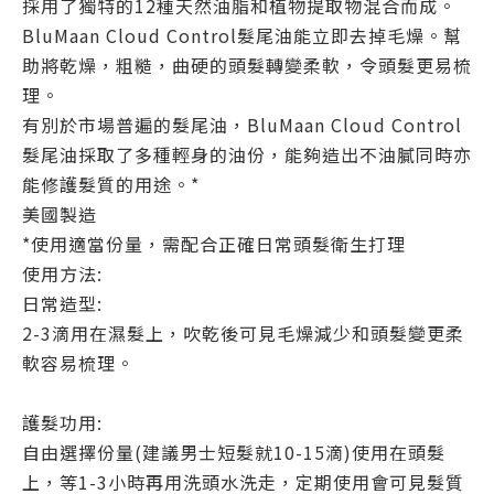
採用了獨特的
12種天然油脂和植物提取物混合而成
。
BluMaan Cloud Control髮尾油能立即
去掉毛燥
。幫
助將乾燥，粗糙，曲硬的頭髮
轉變柔軟
，令頭髮
更易梳
理。
有別於市場普遍的髮尾油，BluMaan Cloud Control
髮尾油採取了多種輕身的油份，能夠造出不油膩同時亦
能修護髮質的用途。*
美國製造
*使用適當份量，需配合正確日常頭髮衛生打理
使用方法:
日常造型:
2-3滴用在濕髮上，吹乾後可見毛燥減少和頭髮變更柔
軟容易梳理。
護髮功用:
自由選擇份量(建議男士短髮就10-15滴)使用在頭髮
上，等1-3小時再用洗頭水洗走，定期使用會可見髮質