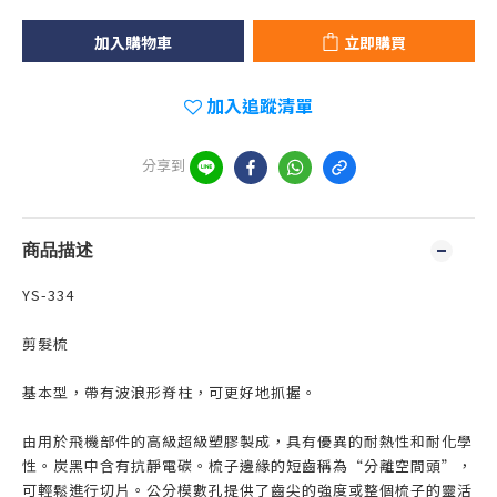
加入購物車
立即購買
加入追蹤清單
分享到
商品描述
YS-334
剪髮梳
基本型，帶有波浪形脊柱，可更好地抓握。
由用於飛機部件的高級超級塑膠製成，具有優異的耐熱性和耐化學
性。炭黑中含有抗靜電碳。梳子邊緣的短齒稱為“分離空間頭”，
可輕鬆進行切片。公分模數孔提供了齒尖的強度或整個梳子的靈活