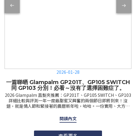
2026-01-28
一篇睇晒 Glampalm GP201T、GP105 SWITCH
同 GP103 分別！必看～沒有了選擇困難症了。
2026 Glampalm 直髮夾推薦：GP201T、GP105 SWITCH、GP103
詳細比較與評測一年一度最甜蜜又興奮的兩個節日即將到來！沒
錯，就是情人節和緊接著的農曆新年啦，哈哈。一份實用、大方且
性價比高的心意禮物，相信沒有人會拒絕。去年我們曾分析過 GHD
的三大熱門型號：GHD Gold、Platinum+ 及 Chronos。今天，我
閱讀內文
們來評測韓國超人氣品牌 Glampalm。這個品牌由韓國設計及製
造，在韓國超過 90% 的美容沙龍都選用它。經大學實證，連續使用
28 天不傷髮質。Glampalm 產品專業且多樣化，適合不同價位與預
查看更多