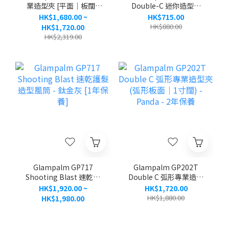
業造型夾 [平面｜板闊1
Double-C 迷你造型夾
寸] - 雪白櫻花粉 [限量系
[弧形板面] [薰衣草紫色]
HK$1,680.00 ~
HK$715.00
列 ] - 2年官方保養
- 1年保養
HK$880.00
HK$1,720.00
HK$2,319.00
Glampalm GP717
Glampalm GP202T
Shooting Blast 速乾護
Double C 弧形專業造型
髮造型風筒 - 鈦金灰 [1年
夾 (弧形板面｜1寸闊) -
HK$1,920.00 ~
HK$1,720.00
保養]
Panda - 2年保養
HK$1,880.00
HK$1,980.00