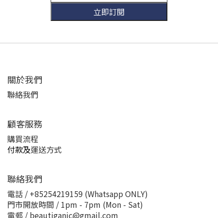
示了三款 Glampalm 直髮夾的差異。如果你需要視覺輔助，以上表
立即訂閱
格能幫助你快速決策。Glampalm GP103 Double C：最佳旅行迷你
直髮夾？Glampalm GP103 Double C 是品牌最新的迷你造型夾，
只有 6 吋長、86g 重，陶瓷發熱板僅 0.5 吋，恆溫約 150-160°C。
獨有 Double-C 弧形發熱板設計，讓你輕鬆打造直髮、曲髮，甚至
蓬鬆豐盈效果，有效增加髮量感並告別扁塌髮根。非常適合旅行攜
帶。無論手提或放入行李箱，都毫無負擔。較適合夾前額劉海、短
髮及較幼薄髮質。優點：超輕巧，便於外出 （86g 及 Size 細過
iphone ）Healing Stone 28天不傷髮科技價格親民，性價比高。用
關於我們
戶評價：在 Instagram 和 Facebook 上，許多人讚賞它的便攜性，
適合作為 Glampalm 入門款或禮物。Glampalm GP105 Switch：
聯絡我們
中長髮隨行直髮夾首選?這是 Glampalm 最新推出的 GP105 Switch
隨行造型夾，擁有 3 個獨立溫度選擇（150°C、160°C 及 170°C），
重量 152g，陶瓷發熱板 0.8 吋。適合中長及短髮，即使頭髮稍厚硬
顧客服務
也沒問題。溫度範圍適合從受損到健康髮質，帶去旅行或放在公司
使用都非常輕巧方便。Healing Stone 科技確保不傷髮，造型後光
購買流程
澤持久。優點：三段溫控，靈活調整。三段模式 為 護色、順滑 及 持
付款及
運送方式
久輕便設計，適合日常家中及通勤。適合多種髮質，0.8寸板闊剛剛
好，細節地方都照顧到。根據網路評測，這款常被推薦為
「Glampalm 旅行直髮夾」，在韓國沙龍也很流行。Glampalm
聯絡我們
GP201T：常獲 4.5 星被譽為「韓國第一專業沙龍工具？Glampalm
GP201T 是品牌最熱賣的專業造型夾之一，重量 200g，溫度可調節
電話 / +85254219159 (Whatsapp ONLY)
100-200°C，具備護髮護色功能。全家人不同長度或髮質都能使
門市開放時間 / 1pm - 7pm (Mon - Sat)
用，包括粗硬髮或染髮。浮動夾板設計確保壓力均勻，造型後順滑
電郵 / beautiganic@gmail.com
光澤達 1-2 天。適合家用或專業沙龍。優點：10 段調溫，適合所有