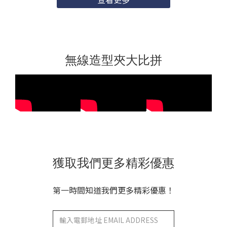
算。小編精心整理了三款不傷荷包的造型好物，保證讓你的摯愛驚
喜萬分！如果你正在搜尋「Glampalm 直髮夾比較」、
「Glampalm 推薦」或「Glampalm 不傷髮直髮夾」，這篇文章絕
對適合你。我們將詳細比較 Glampalm GP201T、GP105 Switch
及 GP103 Double C 三款熱門造型夾，包括規格、價格、使用體驗
及適合髮質，讓你輕鬆挑選最佳 Glampalm 直髮夾。Glampalm 品
無線造型夾大比拼
牌介紹：為什麼選擇 Glampalm 直髮夾？Glampalm 是韓國頂級美
髮工具品牌，以專利 Healing Stone™ 礦物陶瓷塗層聞名。這種塗
層在加熱時釋放遠紅外線及負離子，能保護髮質、鎖色並增加光
澤。品牌強調「不傷髮」理念，經科學驗證，連續 28 天使用後髮質
仍健康。無論你是短髮、中長髮還是粗硬髮質，Glampalm 都有適
合的型號。產品輕巧耐用，適合日常使用或旅行攜帶。在香港及亞
洲市場，Glampalm 直髮夾評價極高，常被推薦為情人節或新年禮
物。以下是三款型號的詳細比較表（基於官方規格及用戶反
饋）： 規格/型號GP103 Double C (迷你造型夾)GP105 Switch (隨
行造型夾)GP201T (專業造型夾)價格 (HKD)$880$1,280$1,780推出
時間202420252023-2024溫度範圍 (°C)~160150/160/170100-200
發熱板尺寸 (寸)0.50.81加熱速度快速快速快速獨有科技Healing
獲取我們更多精彩優惠
Stone 28日不傷髮Healing Stone 28日不傷髮Healing Stone 28日
不傷髮 10段調溫護色護髮重量 (g)86152200適合髮質短髮、幼薄
髮、前額劉海中長髮、受損至健康髮全家適用、各種髮質及長度光
第一時間知道我們更多精彩優惠！
澤度✓✓✓✓✓✓✓✓✓持久度半天半天至1天1-2天旅行適用極佳 (短途
旅行)極佳 (公司/家中/旅行)佳 (全天護髮)，同級別中最輕其他特色
Double-C 弧形板適合直/曲/蓬鬆三段溫控輕巧便攜雲浮動夾板護色
護髮（圖片來源：Beautiganic.net 自製比較圖）這張比較圖清楚顯