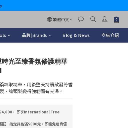
y
繁體中文
ols
品牌|Brands
Blog & News
商店介紹
立即購買
e 逆時光至臻香氛修護精華
l
藥粹取精華，用後整天持續散發芳香
裂，讓頭髮變得強韌而有光澤。
00， 即享International Free
惠】 指定貨品滿$800元，即獲免運費優