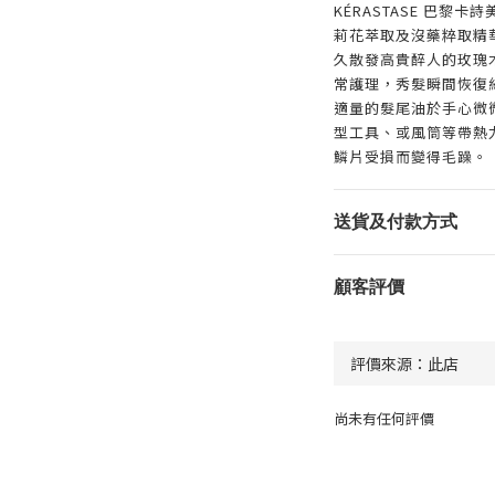
KÉRASTASE 巴黎
莉花萃取及沒藥粹取精
久散發高貴醉人的玫瑰
常護理，秀髮瞬間恢復
適量的髮尾油於手心微
型工具、或風筒等帶熱
鱗片受損而變得毛躁。
送貨及付款方式
顧客評價
尚未有任何評價