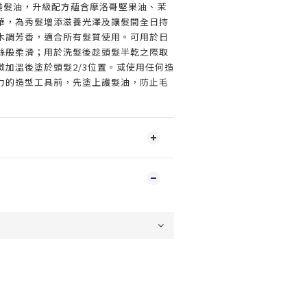
卡詩美髮油，升級配方蘊含摩洛哥堅果油、茉
華，為秀髮增添滋養光澤及讓髮間全日持
木調芳香，適合所有髮質使用。可用於日
絲般柔滑；用於洗髮後趁頭髮半乾之際取
微加溫後塗於頭髮2/3位置。或使用任何造
力的造型工具前，先塗上護髮油，防止毛