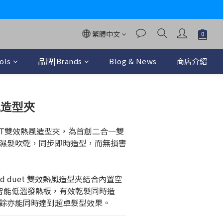
y
繁體中文
ols
品牌|Brands
Blog & News
商店介紹
立即購買
風造型夾
ET雙效熱風造型夾，為首創二合一雙
濕髮吹乾，同步即時造型，而無損害
d duet 雙效熱風造型夾結合內置空
智能低溫發熱板，有效乾髮同時造
餘亦能同時達到超卓髮型效果。