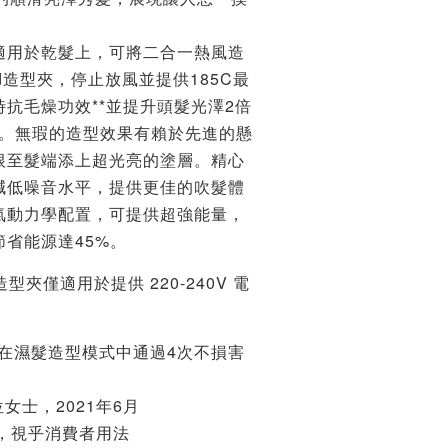
適用於乾髮上，可將二合一熱風造
d造型夾，停止放風並提供185C最
抗毛燥功效**並提升頭髮光澤2倍
倍。無瑕的造型效果有賴於先進的懸
根至髮端添上超光亮的塗層。精心
減低噪音水平，提供更佳的吹髮體
氣動力學配置，可提供超強能量，
省能源達45%。
風造型夾僅適用於提供 220-240V 電
，在濕髮造型模式中通過4次不損害
位女士，2021年6月
較，視乎消費者用法