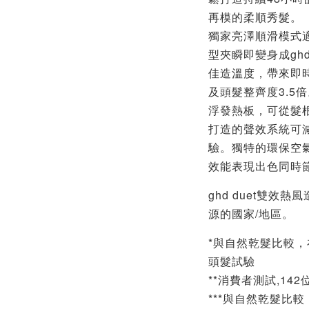
再模的柔順秀髮。
獨家亮澤順滑模式
型夾瞬即變身成gh
佳造溫度，帶來即時
及頭髮整齊度3.5
浮發熱板，可從髮
打造的聲效系統可
驗。獨特的環保空
效能表現出色同時節
ghd duet雙效熱
源的國家/地區。
*與自然乾髮比較
頭髮試驗
**消費者測試,142
***與自然乾髮比