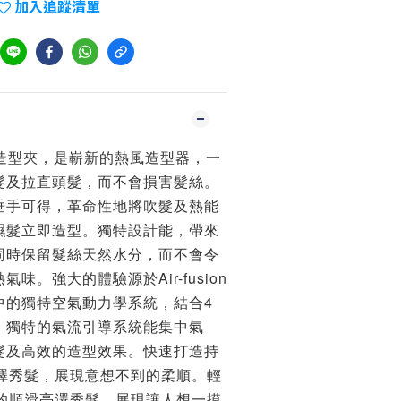
加入追蹤清單
熱風造型夾，是嶄新的熱風造型器，一
髮及拉直頭髮，而不會損害髮絲。
垂手可得，革命性地將吹髮及熱能
濕髮立即造型。獨特設計能，帶來
同時保留髮絲天然水分，而不會令
味。強大的體驗源於Air-fusion
中的獨特空氣動力學系統，結合4
。獨特的氣流引導系統能集中氣
髮及高效的造型效果。快速打造持
亮澤秀髮，展現意想不到的柔順。輕
時的順滑亮澤秀髮，展現讓人想一摸