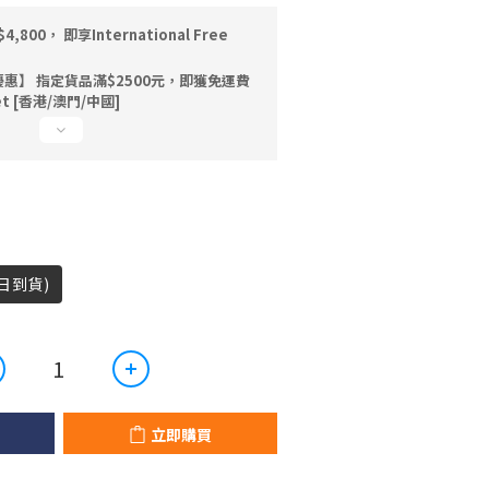
00， 即享International Free
惠】 指定貨品滿$2500元，即獲免運費
uet [香港/澳門/中國]
0日到貨)
立即購買