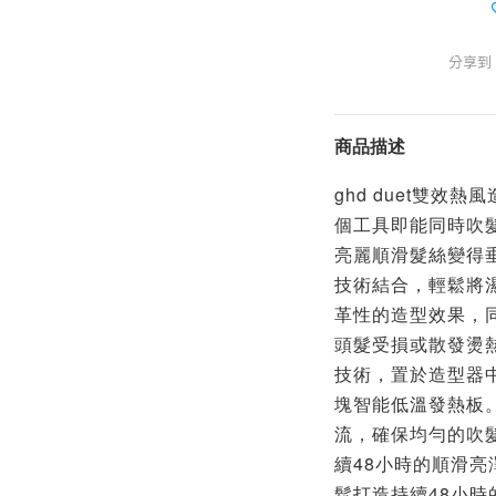
分享到
商品描述
ghd duet雙效
個工具即能同時吹
亮麗順滑髮絲變得
技術結合，輕鬆將
革性的造型效果，
頭髮受損或散發燙熱氣
技術，置於造型器
塊智能低溫發熱板
流，確保均勻的吹
續48小時的順滑
鬆打造持續48小