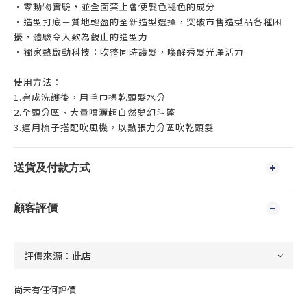
．零動物實驗，並全面禁止會使髮色褪色的成分
．造型打底－質地輕盈的全新造型選擇，突破市售造型品各種困
擾，體驗令人歎為觀止的造型力
．獨家熱啟動科技：吹整同時護髮，喚醒秀髮光澤活力
使用方法：
1.完成洗護後，用毛巾擦乾頭髮水分
2.全頭分區、大量噴灑超自然夢幻斗篷
3.運用梳子搭配吹風機，以熱張力分區吹乾頭髮
送貨及付款方式
顧客評價
尚未有任何評價