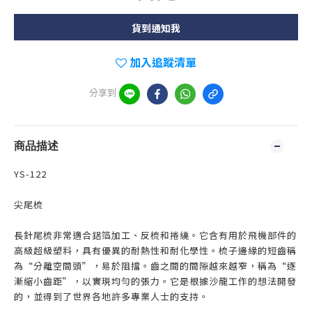
貨到通知我
加入追蹤清單
分享到
商品描述
YS-122
尖尾梳
長針尾梳非常適合鋁箔加工、反梳和捲繞。它含有用於飛機部件的
高級超級塑料，具有優異的耐熱性和耐化學性。梳子邊緣的短齒稱
為“分離空間頭”，易於阻擋。齒之間的間隙越來越窄，稱為“逐
漸縮小齒距”，以實現均勻的張力。它是根據沙龍工作的想法開發
的，並得到了世界各地許多專業人士的支持。