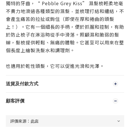
獨特的牙齒，“ Pebble Grey Kiss” 濕髮梳
輕柔地
毫
不費力地滑過各種類型的濕髮 -
並梳理打結和纏結，不
會產生痛苦的拉扯或鉤住（即使在
厚和捲曲的頭髮
上！）。它有一個細長的手柄，便於抓握和控制，有助
於防止
梳
子在淋浴時從手中滑落。照顧濕和脆弱的髮
辮，髮
梳
提供輕鬆、無痛的體驗。它甚至可以用來在整
個長度上繪製洗髮水和調理劑。
也適用於乾性頭髮，它可以促進光滑和光澤。
送貨及付款方式
顧客評價