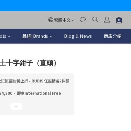
y
繁體中文
ols
品牌|Brands
Blog & News
商店介紹
立即購買
色瑞士十字鉗子（直頭）
🇨🇭眉鉗折上折 - RUBIS 任選精選2件額
00， 即享International Free