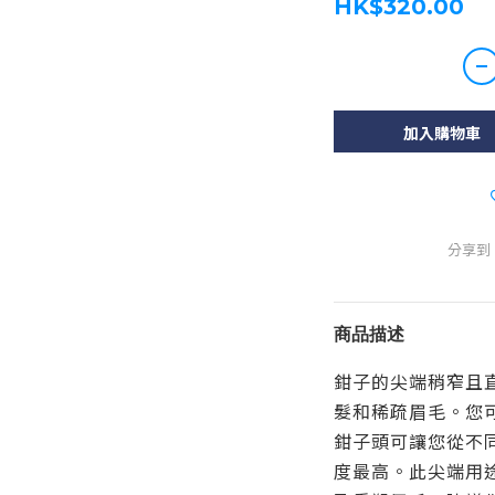
HK$320.00
加入購物車
分享到
商品描述
鉗子的尖端稍窄且
髮和稀疏眉毛。您
鉗子頭可讓您從不
度最高。此尖端用