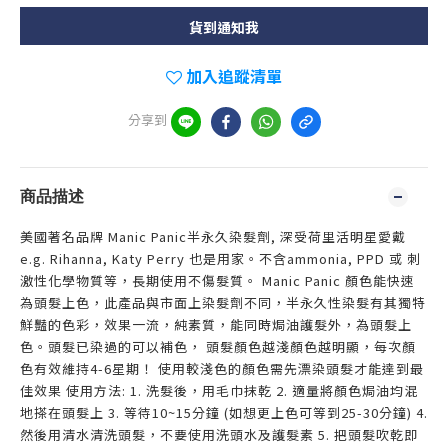
貨到通知我
加入追蹤清單
分享到
商品描述
美國著名品牌 Manic Panic半永久染髮劑, 深受荷里活明星愛戴
e.g. Rihanna, Katy Perry 也是用家。不含ammonia, PPD 或 刺
激性化學物質等，長期使用不傷髮質。 Manic Panic 顏色能快速
為頭髮上色，此產品與市面上染髮劑不同，半永久性染髮有其獨特
鮮豔的色彩，效果一流，純素質，能同時焗油護髮外，為頭髮上
色。頭髮已染過的可以補色， 頭髮顏色越淺顏色越明顯，每次顏
色有效維持4-6星期！ 使用較淺色的顏色需先漂染頭髮才能達到最
佳效果 使用方法: 1. 洗髮後，用毛巾抹乾 2. 適量將顏色焗油均混
地搽在頭髮上 3. 等待10~15分鐘 (如想更上色可等到25-30分鐘) 4.
然後用清水清洗頭髮，不要使用洗頭水及護髮素 5. 把頭髮吹乾即