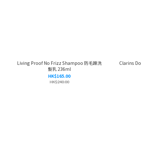
Living Proof No Frizz Shampoo 防毛躁洗
Clarins 
髮乳 236ml
HK$165.00
HK$240.00