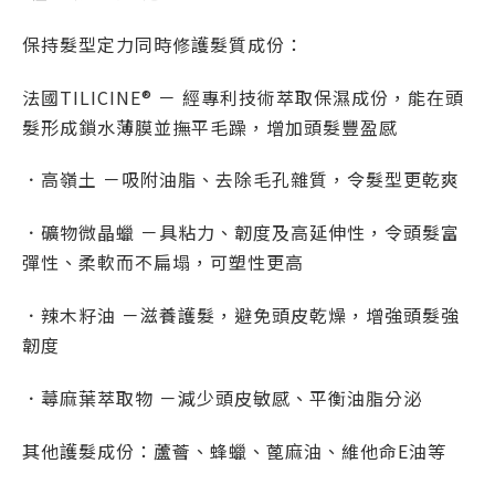
保持髮型定力同時修護髮質成份：
法國TILICINE®
－ 經專利技術萃取保濕成份，能在頭
髮形成鎖水薄膜並撫平毛躁，增加頭髮豐盈感
．
高嶺土
－
吸附油脂、去除毛孔雜質，令髮型更乾爽
．
礦物微晶蠟
－具粘力、韌度及高延伸性，令頭髮富
彈性、柔軟而不扁塌，可塑性更高
．
辣木籽油
－滋養護髮，避免頭皮乾燥，增強頭髮強
韌度
．
蕁麻葉萃取物
－
減少頭皮敏感、平衡油脂分泌
其他護髮成份：蘆薈、蜂蠟、蓖麻油、維他命E油等