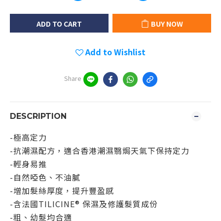
ADD TO CART
BUY NOW
Add to Wishlist
Share
DESCRIPTION
-極高定力
-抗潮濕配方，適合香港潮濕翳焗天氣下保持定力
-輕身易推
-自然啞色、不油膩
-增加髮絲厚度，提升豐盈感
-含法國TILICINE® 保濕及修護髮質成份
-粗
、
幼髮均合適