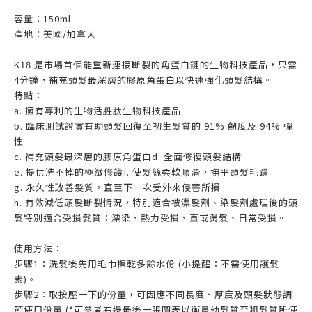
容量：150ml
產地：美國/加拿大
K18 是市場首個能重新連接斷裂的角蛋白鏈的生物科技產品，只需
4分鐘，補充頭髮最深層的膠原角蛋白以快速強化頭髮結構。
特點：
a. 擁有專利的生物活胜肽生物科技產品
b. 臨床測試證實有助頭髮回復至初生髮質的 91% 韌度及 94% 彈
性
c. 補充頭髮最深層的膠原角蛋白d. 全面修復頭髮結構
e. 提供洗不掉的極緻修護f. 使髮絲柔軟順滑，撫平頭髮毛躁
g. 永久性改善髮質，直至下一次受外來侵害所損
h. 有效減低頭髮斷裂情況，特別適合被漂髮劑、染髮劑處理後的頭
髮特別適合受損髮質：漂染、熱力受損、直或燙髮、日常受損。
使用方法：
步驟1：洗髮後先用毛巾擦乾多餘水份 (小提醒：不需使用護髮
素)。
步驟2：取按壓一下的份量，可因應不同長度、厚度及頭髮狀態調
節使用份量 (*可參考右邊最後一張圖表以衡量幼髮質至粗髮質所使