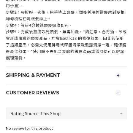
用份量)。
步驟3：每按壓一次後，用手塗上頭髮，然後利用梳從髮尾到髮根
均勻梳理在每根髮絲上。
步驟4：等待4分鐘讓頭髮吸收即可。
步驟5：完成後直接吹乾頭髮，無需沖洗。*請注意，含有油、矽或
會形成薄膜的頭髮產品，均會阻礙 K18 的修復效果，因此若使用
了這類產品，必需先使用排毒或深層清潔洗髮露清潔一遍，確保獲
得最佳效果。*使用時不需配合髮廊的護理產品或儀器便可以輕鬆
護理頭髮。
SHIPPING & PAYMENT
CUSTOMER REVIEWS
No review for this product