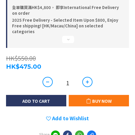
全單購買滿HK$4,800， 即享International Free Delivery
on order
2025 Free Delivery - Selected Item Upon $800, Enjoy
Free shipping! [HK/Macau/China] on selected
categories
HK$550.00
HK$475.00
ADD TO CART
BUY NOW
Add to Wishlist
Share