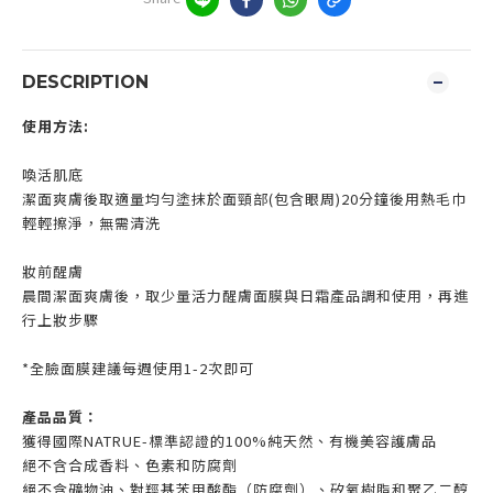
DESCRIPTION
使用方法:
喚活肌底
潔面爽膚後取適量均勻塗抹於面頸部(包含眼周)20分鐘後用熱毛巾
輕輕擦淨，無需清洗
妝前醒膚
晨間潔面爽膚後，取少量活力醒膚面膜與日霜產品調和使用，再進
行上妝步驟
*全臉面膜建議每週使用1-2次即可
產品品質：
獲得國際NATRUE-標準認證的100%純天然、有機美容護膚品
絕不含合成香料、色素和防腐劑
絕不含礦物油、對羥基苯甲酸酯（防腐劑）、矽氧樹脂和聚乙二醇