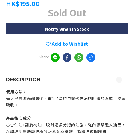
HK$195.00
Sold Out
Notify When in Stock
Add to Wishlist
Share
DESCRIPTION
使用方法：
每天早晨潔面醒膚後，取1-2滴均勻塗抹在油脂旺盛的區域，按摩
吸收。
產品核心成分：
①杏仁油+甜扁桃油－吸附過多分泌的油脂，從內源擊退大油田，
以調理肌膚底層油脂分泌紊亂為基礎，修護油痘問題肌