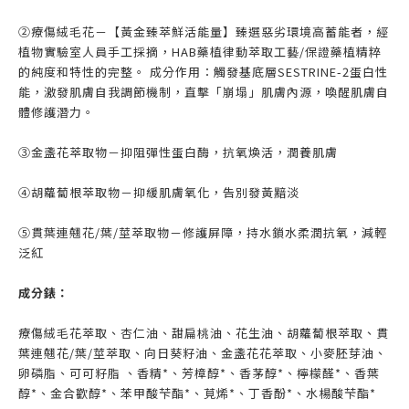
②療傷絨毛花－【黃金臻萃鮮活能量】臻選惡劣環境高蓄能者，經
植物實驗室人員手工採摘，HAB藥植律動萃取工藝/保證藥植精粹
的純度和特性的完整。 成分作用：觸發基底層SESTRINE-2蛋白性
能，激發肌膚自我調節機制，直擊「崩塌」肌膚內源，喚醒肌膚自
體修護潛力。
③金盞花萃取物－抑阻彈性蛋白酶，抗氧煥活，潤養肌膚
④胡蘿蔔根萃取物－抑緩肌膚氧化，告別發黃黯淡
⑤貫葉連翹花/葉/莖萃取物－修護屏障，持水鎖水柔潤抗氧，減輕
泛紅
成分錶：
療傷絨毛花萃取、杏仁油、甜扁桃油、花生油、胡蘿蔔根萃取、貫
葉連翹花/葉/莖萃取、向日葵籽油、金盞花花萃取、小麥胚芽油、
卵磷脂、可可籽脂 、香精*、芳樟醇*、香茅醇*、檸檬醛*、香葉
醇*、金合歡醇*、苯甲酸芐酯*、莧烯*、丁香酚*、水楊酸芐酯*