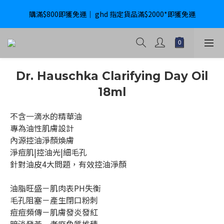
購滿$800即獲免運｜ ghd 指定貨品滿$2000*即獲免運
購滿$800即獲免運｜ ghd 指定貨品滿$2000*即獲免運
International Delivery Available ｜ Shop above HK$4800 Free 
Delivery
購滿$800即獲免運｜ ghd 指定貨品滿$2000*即獲免運
Dr. Hauschka Clarifying Day Oil
18ml
不含一滴水的精華油
專為油性肌膚設計
內源控油淨顏煥膚
淨痘肌|控油光|細毛孔
針對油皮4大問題，有效控油淨顏
油脂旺盛－肌肉表PH失衡
毛孔阻塞－產生閉口粉刺
痘痘頻傳－肌膚發炎發紅