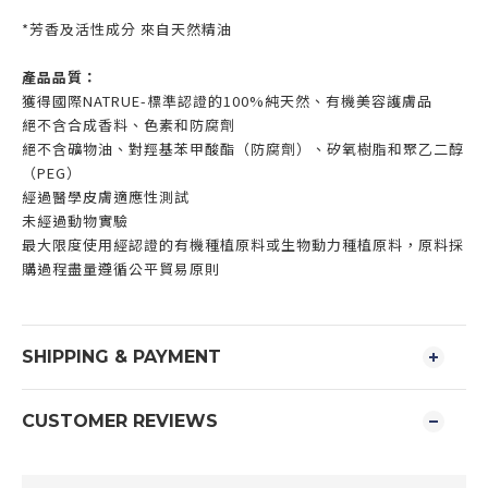
*芳香及活性成分 來自天然精油
產品品質：
獲得國際NATRUE-標準認證的100%純天然、有機美容護膚品
絕不含合成香料、色素和防腐劑
絕不含礦物油、對羥基苯甲酸酯（防腐劑）、矽氧樹脂和聚乙二醇
（PEG）
經過醫學皮膚適應性測試
未經過動物實驗
最大限度使用經認證的有機種植原料或生物動力種植原料，原料採
購過程盡量遵循公平貿易原則
SHIPPING & PAYMENT
CUSTOMER REVIEWS