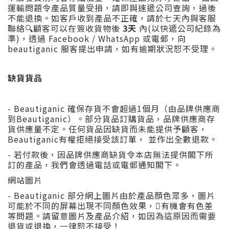
運輸問題令產品質量受損，請即與速遞公司查詢，過後
不能退換。如客戶收到產品不正確，請於七天內與客服
聯絡🔍顧客可以在簽收貨物後
3天
內(以快遞公司紀錄為
準)，透過 Facebook / WhatsApp 或電郵，向
beautiganic 服客提出申請，如有逾期狀況恕不受理。
缺貨貨品
- Beautiganic 確保存貨不會超過1個月（由品牌供應商
到Beautiganic）。部分貨品訂購貨品，品牌供應商存
貨供應量不定。任何貨品因缺貨而未能提供予顧客，
Beautiganic有權拒絕接受該訂單， 並作出全數退款。
- 若付款後，因品牌供應商缺貨令本店無法提供閣下所
訂的產品，我們會透過電話或電郵通知閣下。
網站圖片
- Beautiganic 部分網上圖片由於產品顏色眾多，圖片
可能於不同的屏幕出現不同顏色效果，有機會有色差
等問題。請留意圖片及產品介紹，如因為這原因而需要
退貨或退換，一律恕不接受！